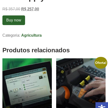
R$
357,00
R$
257,00
Buy now
Categoria:
Agricultura
Produtos relacionados
Oferta!
Abrir 