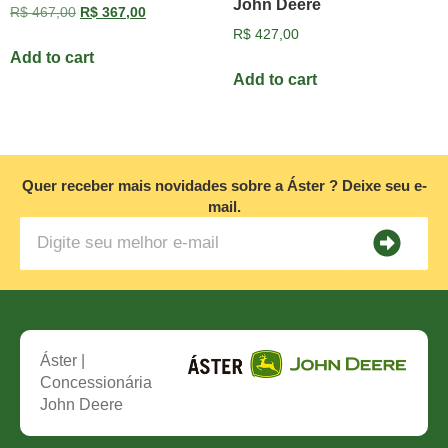
John Deere
R$
467,00
R$
367,00
R$
427,00
Add to cart
Add to cart
Quer receber mais novidades sobre a Áster ? Deixe seu e-
mail.
Áster |
Concessionária
John Deere