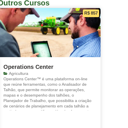
Outros Cursos
R$ 857
Operations Center
Agricultura
Operations Center™ é uma plataforma on-line
que reúne ferramentas, como o Analisador de
Talhão, que permite monitorar as operações,
mapas e o desempenho dos talhões, o
Planejador de Trabalho, que possibilita a criação
de cenários de planejamento em cada talhão a
partir de mapas e gráficos, além das ferramentas,
analisar e Analisador de Máquinas, que
possibilitam a visualização consolidada das
informações de forma prática.