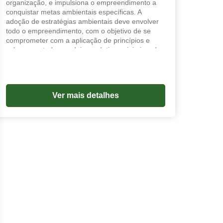
organização, e impulsiona o empreendimento a
conquistar metas ambientais específicas. A
adoção de estratégias ambientais deve envolver
todo o empreendimento, com o objetivo de se
comprometer com a aplicação de princípios e
valores em toda a cadeia produtiva, minimizando
os riscos em cada etapa do processo produtivo.
Uma estratégia ambientalmente adequada é
aquela que anula ameaças e explora
oportunidades, enquanto intensifica as forças e
Ver mais detalhes
impede ou repara as fraquezas.