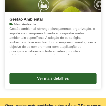
Gestão Ambiental
Meio Ambiente
Gestão ambiental abrange planejamento, organização, e
impulsiona o empreendimento a conquistar metas
ambientais específicas. A adoção de estratégias
ambientais deve envolver todo o empreendimento, com o
objetivo de se comprometer com a aplicação de
princípios e valores em toda a cadeia produtiva,
minimizando os riscos em cada etapa do processo
produtivo. Uma estratégia ambientalmente adequada é
aquela que anula ameaças e explora oportunidades,
enquanto intensifica as forças e impede ou repara as
fraquezas.
Ver mais detalhes
Quer receber mais novidades sobre a Áster ? Deixe seu e-