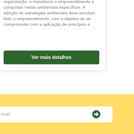
organização, e impulsiona o empreendimento a
conquistar metas ambientais específicas. A
adoção de estratégias ambientais deve envolver
todo o empreendimento, com o objetivo de se
comprometer com a aplicação de princípios e
valores em toda a cadeia produtiva, minimizando
os riscos em cada etapa do processo produtivo.
Uma estratégia ambientalmente adequada é
aquela que anula ameaças e explora
oportunidades, enquanto intensifica as forças e
Ver mais detalhes
impede ou repara as fraquezas.