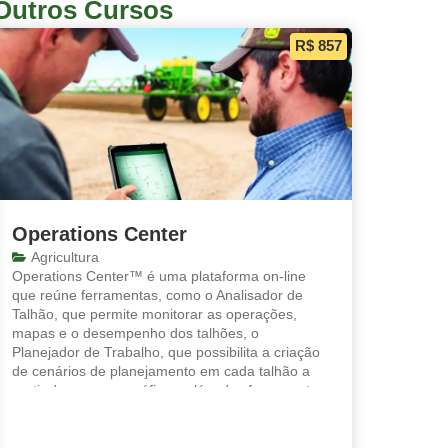
Outros Cursos
R$ 857
Operations Center
Agricultura
Operations Center™ é uma plataforma on-line
que reúne ferramentas, como o Analisador de
Talhão, que permite monitorar as operações,
mapas e o desempenho dos talhões, o
Planejador de Trabalho, que possibilita a criação
de cenários de planejamento em cada talhão a
partir de mapas e gráficos, além das ferramentas,
analisar e Analisador de Máquinas, que
possibilitam a visualização consolidada das
informações de forma prática.