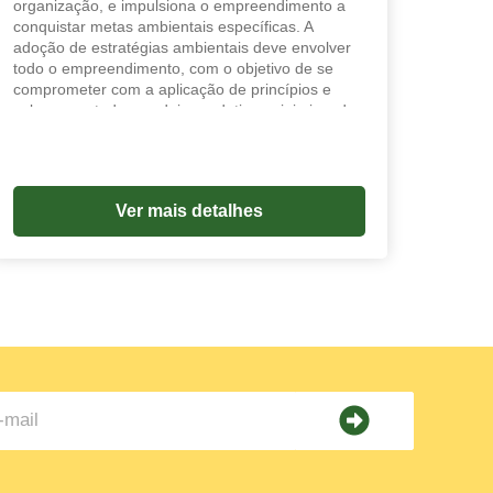
organização, e impulsiona o empreendimento a
conquistar metas ambientais específicas. A
adoção de estratégias ambientais deve envolver
todo o empreendimento, com o objetivo de se
comprometer com a aplicação de princípios e
valores em toda a cadeia produtiva, minimizando
os riscos em cada etapa do processo produtivo.
Uma estratégia ambientalmente adequada é
aquela que anula ameaças e explora
oportunidades, enquanto intensifica as forças e
Ver mais detalhes
impede ou repara as fraquezas.