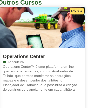
Outros Cursos
R$ 857
Operations Center
Agricultura
Operations Center™ é uma plataforma on-line
que reúne ferramentas, como o Analisador de
Talhão, que permite monitorar as operações,
mapas e o desempenho dos talhões, o
Planejador de Trabalho, que possibilita a criação
de cenários de planejamento em cada talhão a
partir de mapas e gráficos, além das ferramentas,
analisar e Analisador de Máquinas, que
possibilitam a visualização consolidada das
informações de forma prática.