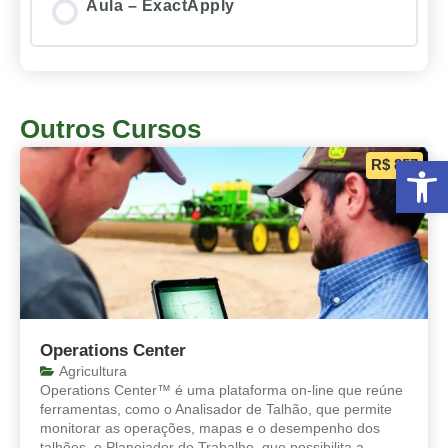
Aula – ExactApply
Outros Cursos
Abrir 
R$ 857
Operations Center
Agricultura
Operations Center™ é uma plataforma on-line que reúne
ferramentas, como o Analisador de Talhão, que permite
monitorar as operações, mapas e o desempenho dos
talhões, o Planejador de Trabalho, que possibilita a