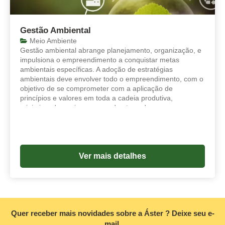
Gestão Ambiental
Meio Ambiente
Gestão ambiental abrange planejamento, organização, e
impulsiona o empreendimento a conquistar metas
ambientais específicas. A adoção de estratégias
ambientais deve envolver todo o empreendimento, com o
objetivo de se comprometer com a aplicação de
princípios e valores em toda a cadeia produtiva,
minimizando os riscos em cada etapa do processo
produtivo. Uma estratégia ambientalmente adequada é
aquela que anula ameaças e explora oportunidades,
enquanto intensifica as forças e impede ou repara as
fraquezas.
Ver mais detalhes
Quer receber mais novidades sobre a Áster ? Deixe seu e-
mail.