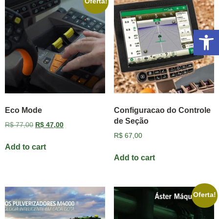
Oferta!
Abrir 
Eco Mode
Configuracao do Controle
de Seção
R$
77,00
R$
47,00
R$
67,00
Add to cart
Add to cart
Oferta!